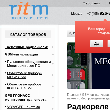
О компании
926-
Москва
+7 (495)
Ваш город —
Угадал
Каталог товаров
По всему каталогу
Да
Тревожные радиокнопки
GSM-сигнализация
Пультовое оборудование и
Мониторинговое ПО
Объектовые приборы
MEGA GSM
Объектовые приборы
КОНТАКТ GSM
Главная
/
GSM-сигнализаци
GPS ГЛОНАСС
панели с беспроводными да
мониторинг транспорта
Радиореле
VOYAGER - система