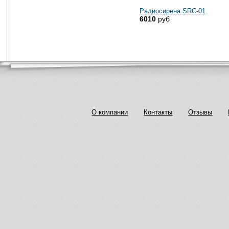
Радиосирена SRC-01
6010
руб
О компании
Контакты
Отзывы