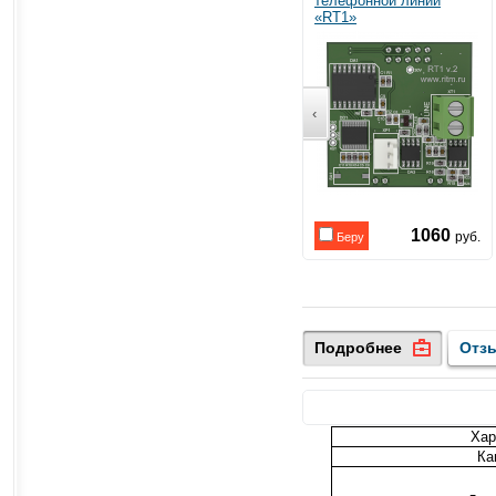
телефонной линии
«RT1»
‹
1060
руб.
Беру
Подробнее
Отз
Хар
Ка