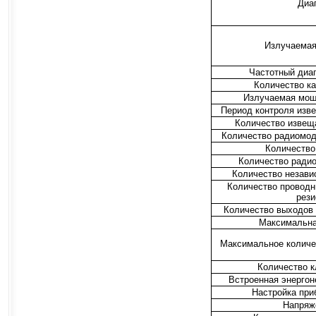
Диа
Излучаемая
Частотный диа
Количество ка
Излучаемая мощ
Период контроля изв
Количество извещ
Количество радиомоду
Количество
Количество радио
Количество незави
Количество проводн
рези
Количество выходов 
Максимальна
Максимальное количес
Количество к
Встроенная энергон
Настройка при
Напряж