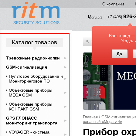
О компании
926-
Москва
+7 (495)
Ваш город —
Угадал
Каталог товаров
По всему каталогу
Да
Тревожные радиокнопки
GSM-сигнализация
Пультовое оборудование и
Мониторинговое ПО
Объектовые приборы
MEGA GSM
Объектовые приборы
КОНТАКТ GSM
Главная
/
GSM-сигнализаци
GPS ГЛОНАСС
охранный «Mega v.4»
мониторинг транспорта
Прибор охр
VOYAGER - система