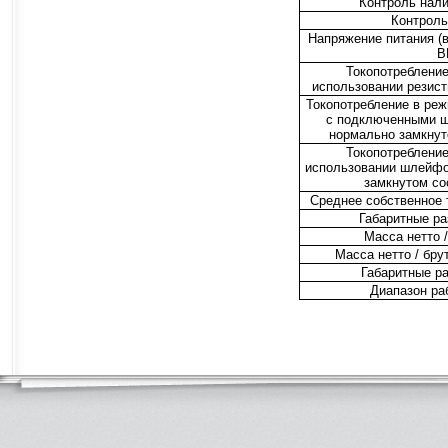
Контроль нали
Контрол
Напряжение питания (в
B
Токопотреблени
использовании резис
Токопотребление в ре
с подключенными ш
нормально замкнут
Токопотреблени
использовании шлейфо
замкнутом со
Среднее собственное 
Габаритные ра
Масса нетто /
Масса нетто / брут
Габаритные р
Диапазон ра