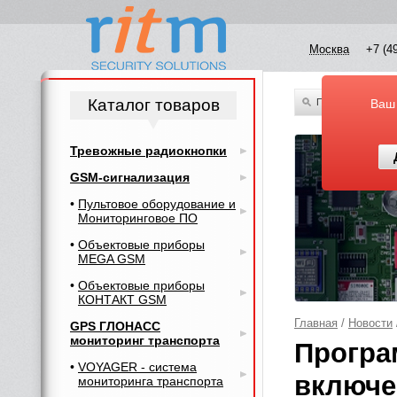
Москва
+7 (4
Каталог товаров
По всему каталог
Ваш
Тревожные радиокнопки
GSM-сигнализация
Пультовое оборудование и
Мониторинговое ПО
Объектовые приборы
MEGA GSM
Объектовые приборы
КОНТАКТ GSM
Главная
/
Новости
GPS ГЛОНАСС
мониторинг транспорта
Програ
VOYAGER - система
включе
мониторинга транспорта