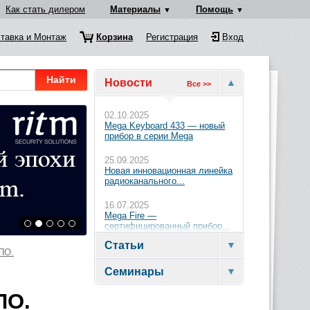
Как стать дилером
Материалы
Помощь
тавка и Монтаж
Корзина
Регистрация
Вход
Найти
Новости
Все >>
02.10.2025
Mega Keyboard 433 — новый
прибор в серии Mega
25.09.2025
Новая инновационная линейка
радиоканального...
16.07.2025
Mega Fire —
сертифицированный прибор...
Статьи
ПО.
Семинары
ПО.