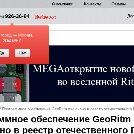
О компании
Контакты
Отзывы
926-36-94
Дос
95)
Выбрать
у
 город — Москва
Угадали?
Да
Нет
/
Программное обеспечение GeoRitm включено в реестр отечественного 
ммное обеспечение GeoRitm
но в реестр отечественного 