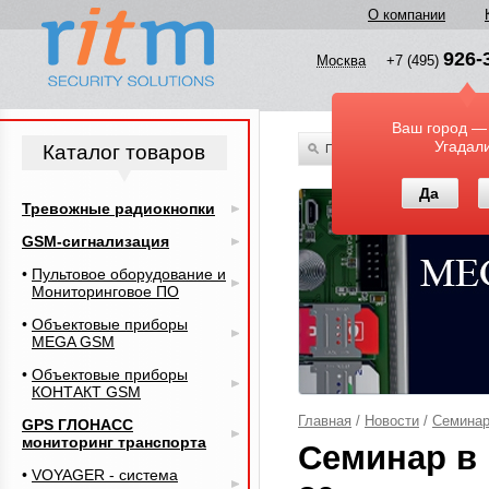
О компании
926-
Москва
+7 (495)
Ваш город —
Угадал
Каталог товаров
По всему каталогу
Да
Тревожные радиокнопки
GSM-сигнализация
Пультовое оборудование и
Мониторинговое ПО
Объектовые приборы
MEGA GSM
Объектовые приборы
КОНТАКТ GSM
Главная
/
Новости
/
Семинар
GPS ГЛОНАСС
мониторинг транспорта
Семинар в 
VOYAGER - система